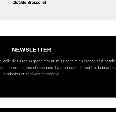
Clotilde Brossollet
NEWSLETTER
 celle de tisser un grand réseau missionnaire en France et d’installe
ien des communautés chrétiennes. La promesse de montrer la beauté 
la mission et sa diversité créative.
t:0 "Abonnez-vous à notre newsletter"]