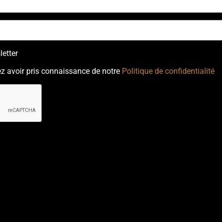
etter
z avoir pris connaissance de notre
Politique de confidentialité
ectetur adipiscing elit. Ut elit tellus, luctus nec ullamcorper