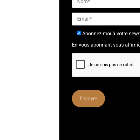
Abonnez-moi à votre newsl
En vous abonnant vous affirme
Lorem ipsum dolor sit amet, cons
mattis, pulvinar dapibus leo.