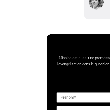
Mission est aussi une promesse,
l’évangélisation dans le quotid
[checkbox mailjet-opt-in defaul