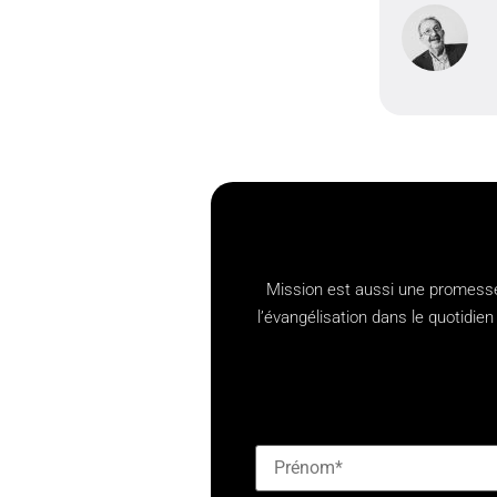
Mission est aussi une promesse,
l’évangélisation dans le quotid
[checkbox mailjet-opt-in defaul