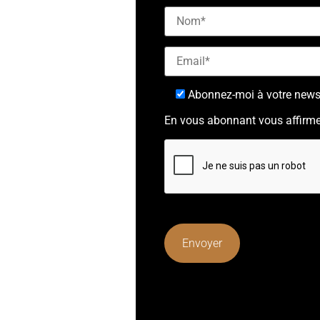
Abonnez-moi à votre newsl
En vous abonnant vous affirme
Lorem ipsum dolor sit amet, cons
mattis, pulvinar dapibus leo.