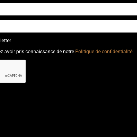
etter
z avoir pris connaissance de notre
Politique de confidentialité
ectetur adipiscing elit. Ut elit tellus, luctus nec ullamcorper