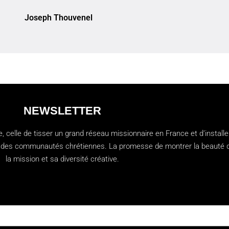
Joseph Thouvenel
NEWSLETTER
 celle de tisser un grand réseau missionnaire en France et d’installe
ien des communautés chrétiennes. La promesse de montrer la beauté 
la mission et sa diversité créative.
t:0 "Abonnez-vous à notre newsletter"]