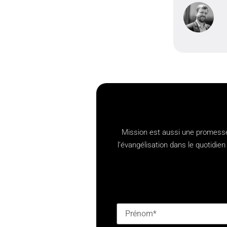
Mission est aussi une promesse,
l’évangélisation dans le quotid
[checkbox mailjet-opt-in defaul