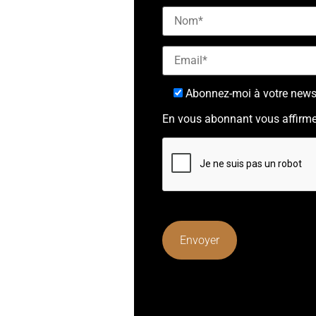
Abonnez-moi à votre newsl
En vous abonnant vous affirme
Lorem ipsum dolor sit amet, cons
mattis, pulvinar dapibus leo.