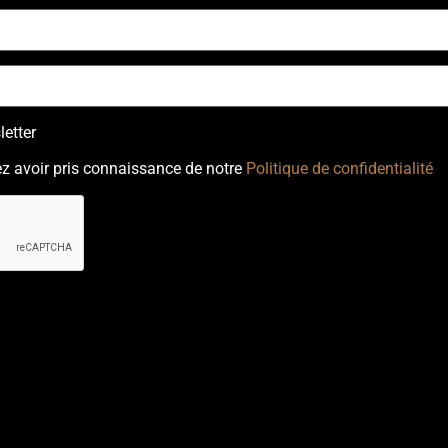
etter
z avoir pris connaissance de notre
Politique de confidentialité
ectetur adipiscing elit. Ut elit tellus, luctus nec ullamcorper