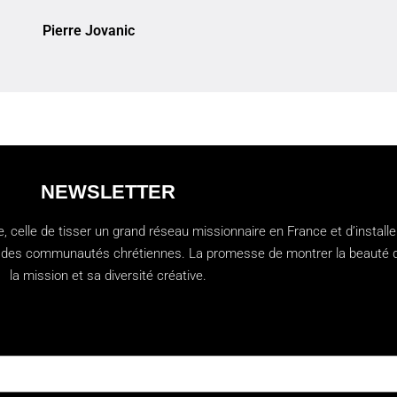
Pierre Jovanic
NEWSLETTER
 celle de tisser un grand réseau missionnaire en France et d’installe
ien des communautés chrétiennes. La promesse de montrer la beauté 
la mission et sa diversité créative.
t:0 "Abonnez-vous à notre newsletter"]