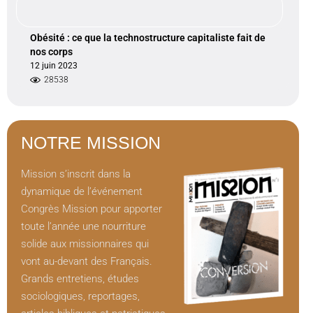
Obésité : ce que la technostructure capitaliste fait de
nos corps
12 juin 2023
28538
NOTRE MISSION
Mission s’inscrit dans la
dynamique de l’événement
Congrès Mission pour apporter
toute l’année une nourriture
solide aux missionnaires qui
vont au-devant des Français.
Grands entretiens, études
sociologiques, reportages,