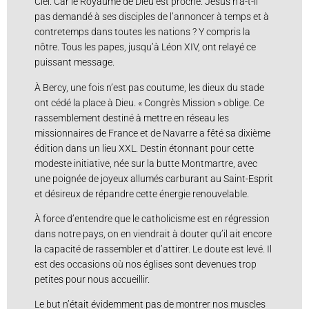
Ciel. Car le Royaume de Dieu est proche. Jésus n’a-t-il
pas demandé à ses disciples de l’annoncer à temps et à
contretemps dans toutes les nations ? Y compris la
nôtre. Tous les papes, jusqu’à Léon XIV, ont relayé ce
puissant message.
À Bercy, une fois n’est pas coutume, les dieux du stade
ont cédé la place à Dieu. « Congrès Mission » oblige. Ce
rassemblement destiné à mettre en réseau les
missionnaires de France et de Navarre a fêté sa dixième
édition dans un lieu XXL. Destin étonnant pour cette
modeste initiative, née sur la butte Montmartre, avec
une poignée de joyeux allumés carburant au Saint-Esprit
et désireux de répandre cette énergie renouvelable.
À force d’entendre que le catholicisme est en régression
dans notre pays, on en viendrait à douter qu’il ait encore
la capacité de rassembler et d’attirer. Le doute est levé. Il
est des occasions où nos églises sont devenues trop
petites pour nous accueillir.
Le but n’était évidemment pas de montrer nos muscles