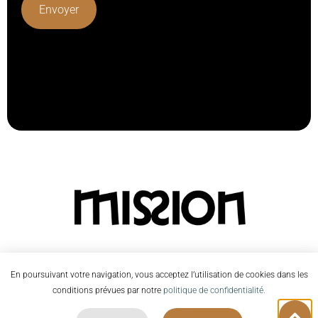
Lorem ipsum dolor sit amet, consectetur adipiscing elit.
Ut elit tellus, luctus nec ullamcorper mattis, pulvinar
dapibus leo.
En poursuivant votre navigation, vous acceptez l’utilisation de cookies dans les
conditions prévues par notre
politique de confidentialité.
©2026 Mission |
Contactez-nous
|
Mentions Légales
|
Réalisé par
Studio Zède