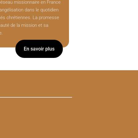
 réseau missionnaire en France
évangélisation dans le quotidien
s chrétiennes. La promesse
auté de la mission et sa
e.
En savoir plus