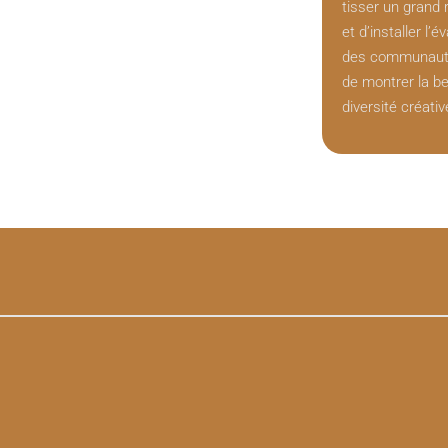
tisser un grand
et d’installer l’
des communauté
de montrer la be
diversité créativ