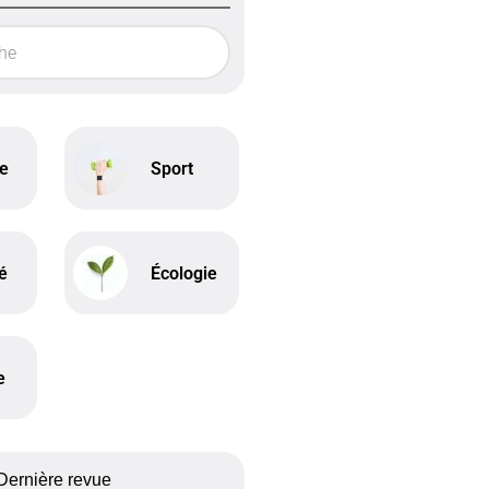
ne
Sport
é
Écologie
e
Dernière revue