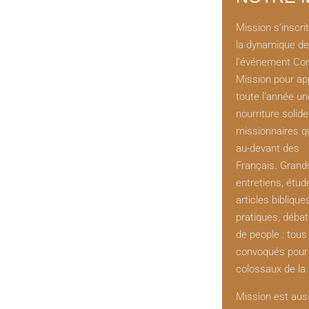
Mission s’inscri
la dynamique de
l’événement Co
Mission pour ap
toute l’année un
nourriture solid
missionnaires q
au-devant des
Français. Grand
entretiens, étud
articles biblique
pratiques, débat
de people : tous
convoqués pour 
colossaux de la 
Mission est aus