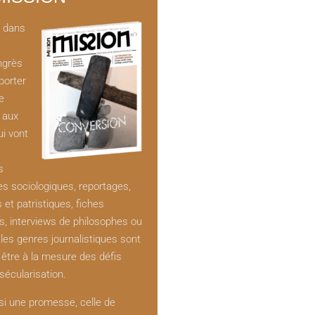
t dans
ngrès
porter
e
e aux
ui vont
s
es sociologiques, reportages,
s et patristiques, fiches
s, interviews de philosophes ou
 les genres journalistiques sont
être à la mesure des défis
sécularisation.
si une promesse, celle de