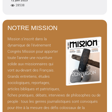
12 juin 2023
28538
NOTRE MISSION
Mission s’inscrit dans la
dynamique de l’événement
Congrès Mission pour apporter
toute l’année une nourriture
solide aux missionnaires qui
vont au-devant des Français.
Grands entretiens, études
sociologiques, reportages,
articles bibliques et patristiques,
fiches pratiques, débats, interviews de philosophes ou de
people : tous les genres journalistiques sont convoqués
pour être à la mesure des défis colossaux de la