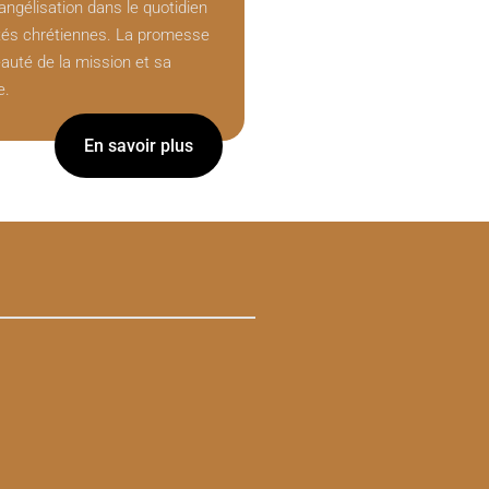
évangélisation dans le quotidien
s chrétiennes. La promesse
auté de la mission et sa
e.
En savoir plus