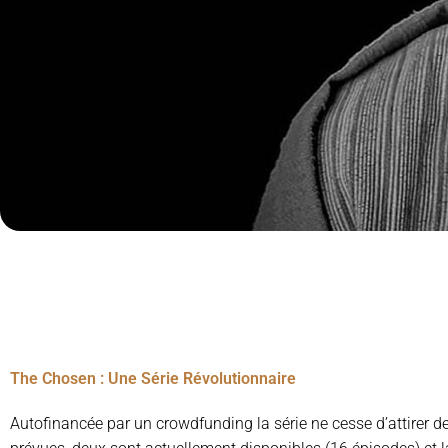
The Chosen : Une Série Révolutionnaire
Autofinancée par un crowdfunding la série ne cesse d’attirer d