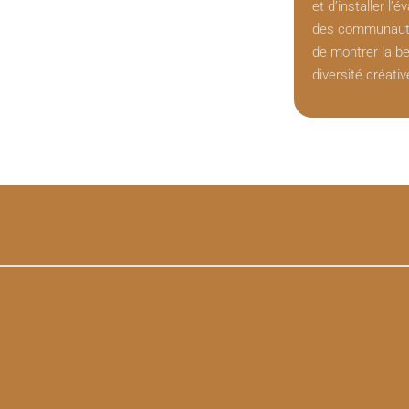
et d’installer l’
des communauté
de montrer la be
diversité créativ