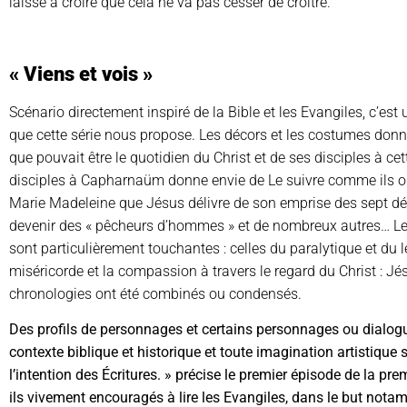
laisse à croire que cela ne va pas cesser de croître.
« Viens et vois »
Scénario directement inspiré de la Bible et les Evangiles, c’est
que cette série nous propose. Les décors et les costumes donne
que pouvait être le quotidien du Christ et de ses disciples à ce
disciples à Capharnaüm donne envie de Le suivre comme ils ont p
Marie Madeleine que Jésus délivre de son emprise des sept dé
devenir des « pêcheurs d’hommes » et de nombreux autres… Le
sont particulièrement touchantes : celles du paralytique et du l
miséricorde et la compassion à travers le regard du Christ : Jésu
chronologies ont été combinés ou condensés.
Des profils de personnages et certains personnages ou dialogu
contexte biblique et historique et toute imagination artistique s
l’intention des Écritures. » précise le premier épisode de la pre
ils vivement encouragés à lire les Evangiles, dans le but notam