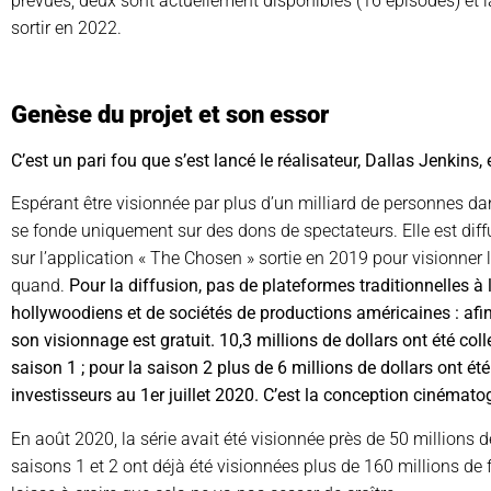
prévues, deux sont actuellement disponibles (16 épisodes) et la
sortir en 2022.
Genèse du projet et son essor
C’est un pari fou que s’est lancé le réalisateur, Dallas Jenkins, 
Espérant être visionnée par plus d’un milliard de personnes da
se fonde uniquement sur des dons de spectateurs. Elle est diffu
sur l’application « The Chosen » sortie en 2019 pour visionner 
quand.
Pour la diffusion, pas de plateformes traditionnelles à 
hollywoodiens et de sociétés de productions américaines : afin 
son visionnage est gratuit. 10,3 millions de dollars ont été col
saison 1 ; pour la saison 2 plus de 6 millions de dollars ont ét
investisseurs au 1er juillet 2020. C’est la conception cinématog
En août 2020, la série avait été visionnée près de 50 millions 
saisons 1 et 2 ont déjà été visionnées plus de 160 millions de f