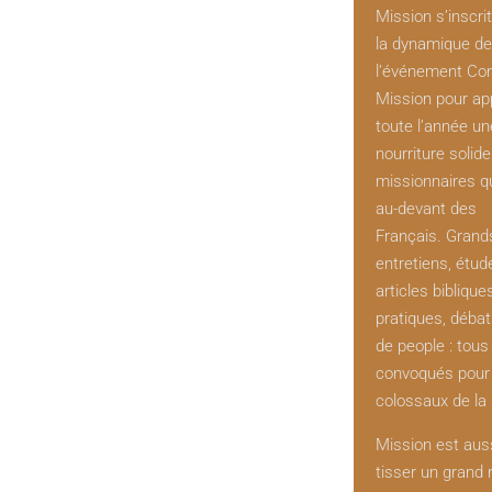
Mission s’inscri
la dynamique de
l’événement Co
Mission pour ap
toute l’année un
nourriture solid
missionnaires q
au-devant des
Français. Grand
entretiens, étud
articles biblique
pratiques, débat
de people : tous
convoqués pour 
colossaux de la 
Mission est aus
tisser un grand