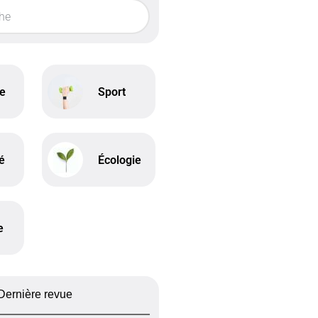
ne
Sport
é
Écologie
e
Dernière revue