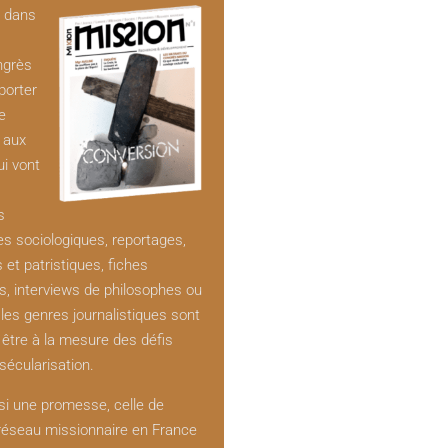
t dans
ngrès
porter
e
e aux
ui vont
s
es sociologiques, reportages,
s et patristiques, fiches
s, interviews de philosophes ou
 les genres journalistiques sont
être à la mesure des défis
sécularisation.
si une promesse, celle de
 réseau missionnaire en France