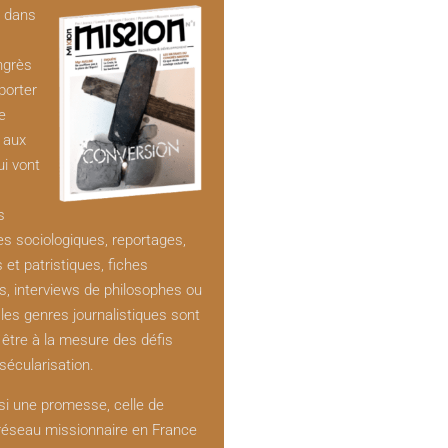
t dans
ngrès
porter
e
e aux
ui vont
s
es sociologiques, reportages,
s et patristiques, fiches
s, interviews de philosophes ou
 les genres journalistiques sont
être à la mesure des défis
sécularisation.
si une promesse, celle de
 réseau missionnaire en France