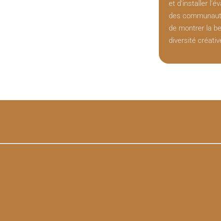
et d’installer l’
des communauté
de montrer la be
diversité créativ