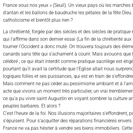
France sous nos yeux » (Seuil). Un vieux pays où les marches
d’antan et les ballons de baudruche les pétales de la fête Dieu. 
catholicisme et bientôt plus rien ?
La chrétienté, forgée par des siècles et des siècles de pratique 
qui l’affirme dans son dernier essai (La fin de la chrétienté aux é
tourner l’Occident a donc muté. On trouvera toujours des élé
canards sans tête qui s’acharnent à courir. Mais avouons que l’e
célébré ; ce qui était interdit comme pratique sacrilège est érig
pourtant qu’il avait la certitude que l’Eglise allait nous surpre
logiques folles et ses puissances, qui est en train de s’effondrer
Mais comment ne pas céder au pessimisme ambiant et à l’amb
acte que vivons un moment très particulier, un vrai tremblemen
ce qu’a pu vivre saint Augustin en voyant sombrer la culture a
peuples barbares. Et alors ?
C’est l’heure de la foi. Nos illusions majoritaires s’effondrent, 
s’épuisent. Pour s’acquitter des réparations financières envers 
France ne va pas hésiter à vendre ses biens immobiliers. Cet