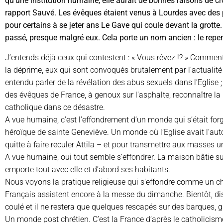
qu’une institution humaine, elle aurait de bonnes raisons de c
rapport Sauvé. Les évêques étaient venus à Lourdes avec des p
pour certains à se jeter ans Le Gave qui coule devant la grotte
passé, presque malgré eux. Cela porte un nom ancien : le repen
J’entends déjà ceux qui contestent : « Vous rêvez !? » Comment
la déprime, eux qui sont convoqués brutalement par l’actualité ?
entendu parler de la révélation des abus sexuels dans l’Eglise 
des évêques de France, à genoux sur l’asphalte, reconnaître la r
catholique dans ce désastre.
A vue humaine, c’est l’effondrement d’un monde qui s’était forg
héroïque de sainte Geneviève. Un monde où l’Eglise avait l’auto
quitte à faire reculer Attila – et pour transmettre aux masses 
A vue humaine, oui tout semble s’effondrer. La maison bâtie s
emporte tout avec elle et d’abord ses habitants.
Nous voyons la pratique religieuse qui s’effondre comme un c
Français assistent encore à la messe du dimanche. Bientôt, di
coulé et il ne restera que quelques rescapés sur des barques, 
Un monde post chrétien. C’est la France d’après le catholicism