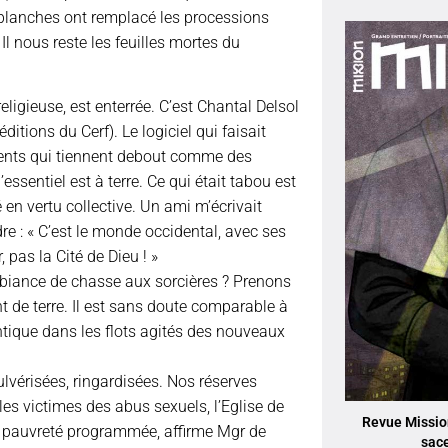
 blanches ont remplacé les processions
Il nous reste les feuilles mortes du
religieuse, est enterrée. C’est Chantal Delsol
ditions du Cerf). Le logiciel qui faisait
ments qui tiennent debout comme des
ssentiel est à terre. Ce qui était tabou est
é en vertu collective. Un ami m’écrivait
ndre : « C’est le monde occidental, avec ses
, pas la Cité de Dieu ! »
iance de chasse aux sorcières ? Prenons
t de terre. Il est sans doute comparable à
ntique dans les flots agités des nouveaux
pulvérisées, ringardisées. Nos réserves
les victimes des abus sexuels, l’Eglise de
Revue Mission
te pauvreté programmée, affirme Mgr de
sac