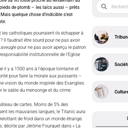
roire sa fin toute proche au lendemain du
ieds de plomb – les laïcs aussi – prêts
. Mais quelque chose d’indicible s’est
tir.
 les catholiques pourraient-ils échapper à
Tribu
 Il faudrait être sourd pour ne pas avoir
; aveugle pour ne pas avoir aperçu le patron
esponsabilité institutionnelle de l’Eglise
Sociét
é il y a 1500 ans à l’époque lointaine et
rité pour faire la morale aux puissants –
une vision du monde inspirée des Evangiles.
ur le sable du mensonge et du crime
Cultur
hâteau de cartes. Moins de 5% des
sent les mauvaises langues, le Titanic aura
grelottant de froid dans un monde étrange.
e, décrite par Jérôme Fourquet dans « La