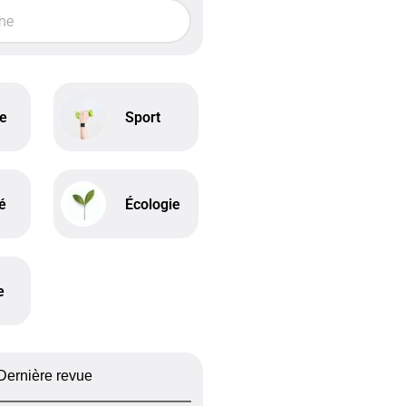
ne
Sport
é
Écologie
e
Dernière revue