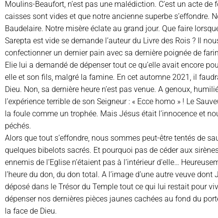
Moulins-Beaufort, n’est pas une malédiction. C’est un acte de fo
caisses sont vides et que notre ancienne superbe s’effondre. 
Baudelaire. Notre misère éclate au grand jour. Que faire lorsque
Sarepta est vide se demande l’auteur du Livre des Rois ? Il no
confectionner un dernier pain avec sa dernière poignée de fari
Elie lui a demandé de dépenser tout ce qu’elle avait encore pou
elle et son fils, malgré la famine. En cet automne 2021, il faudr
Dieu. Non, sa dernière heure n’est pas venue. A genoux, humiliée, 
l’expérience terrible de son Seigneur : « Ecce homo » ! Le Sauv
la foule comme un trophée. Mais Jésus était l’innocence et n
péchés.
Alors que tout s’effondre, nous sommes peut-être tentés de sau
quelques bibelots sacrés. Et pourquoi pas de céder aux sirènes
ennemis de l’Eglise n’étaient pas à l’intérieur d’elle… Heureuseme
l’heure du don, du don total. A l’image d’une autre veuve dont Jé
déposé dans le Trésor du Temple tout ce qui lui restait pour viv
dépenser nos dernières pièces jaunes cachées au fond du porte
la face de Dieu.