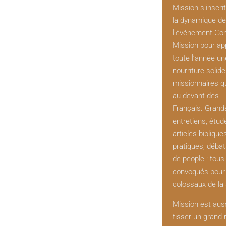
Mission s’inscri
la dynamique de
l’événement Co
Mission pour ap
toute l’année un
nourriture solid
missionnaires q
au-devant des
Français. Grand
entretiens, étud
articles biblique
pratiques, débat
de people : tous
convoqués pour 
colossaux de la 
Mission est aus
tisser un grand