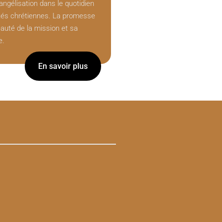
évangélisation dans le quotidien
s chrétiennes. La promesse
auté de la mission et sa
e.
En savoir plus