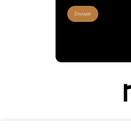
Lorem ipsum dolor sit amet, cons
mattis, pulvinar dapibus leo.