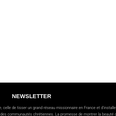
NEWSLETTER
 celle de tisser un grand réseau missionnaire en France et d’installe
ien des communautés chrétiennes. La promesse de montrer la beauté 