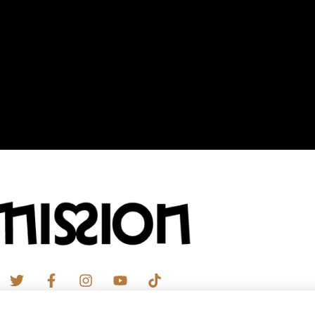
ectetur adipiscing elit. Ut elit tellus, luctus nec ullamcorper