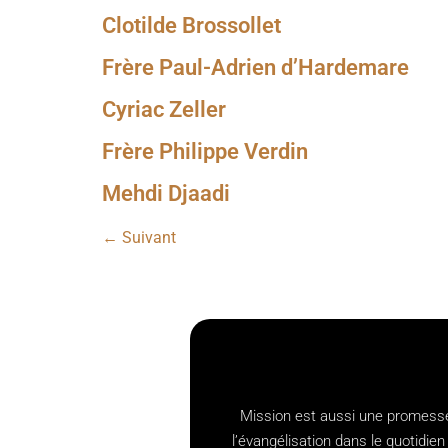
Clotilde Brossollet
Frère Paul-Adrien d’Hardemare
Cyriac Zeller
Frère Philippe Verdin
Mehdi Djaadi
←
Suivant
Mission est aussi une promesse,
l’évangélisation dans le quotid