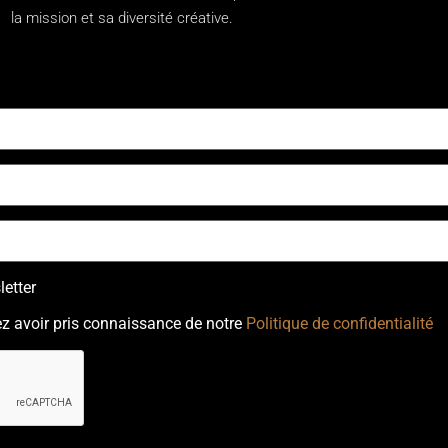
la mission et sa diversité créative.
t:0 "Abonnez-vous à notre newsletter"]
etter
z avoir pris connaissance de notre
Politique de confidentialité