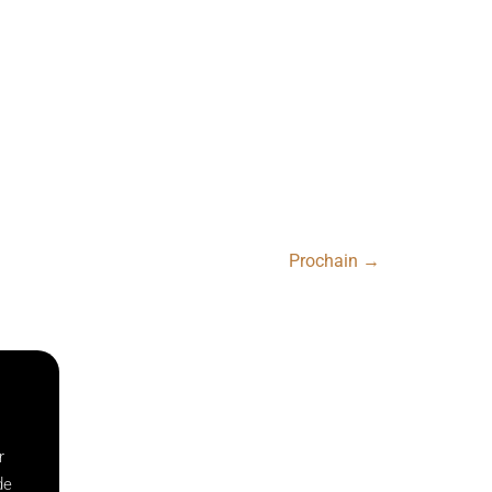
Prochain
→
r
de