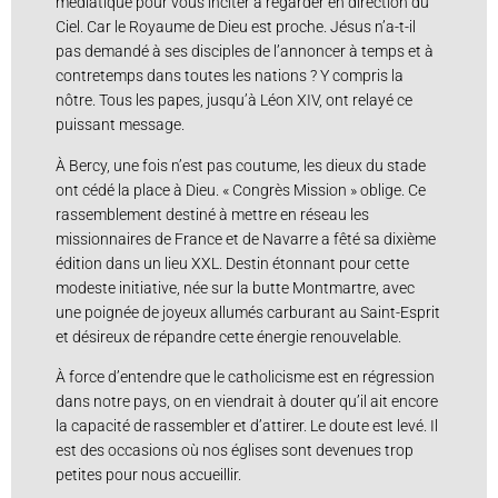
médiatique pour vous inciter à regarder en direction du
Ciel. Car le Royaume de Dieu est proche. Jésus n’a-t-il
pas demandé à ses disciples de l’annoncer à temps et à
contretemps dans toutes les nations ? Y compris la
nôtre. Tous les papes, jusqu’à Léon XIV, ont relayé ce
puissant message.
À Bercy, une fois n’est pas coutume, les dieux du stade
ont cédé la place à Dieu. « Congrès Mission » oblige. Ce
rassemblement destiné à mettre en réseau les
missionnaires de France et de Navarre a fêté sa dixième
édition dans un lieu XXL. Destin étonnant pour cette
modeste initiative, née sur la butte Montmartre, avec
une poignée de joyeux allumés carburant au Saint-Esprit
et désireux de répandre cette énergie renouvelable.
À force d’entendre que le catholicisme est en régression
dans notre pays, on en viendrait à douter qu’il ait encore
la capacité de rassembler et d’attirer. Le doute est levé. Il
est des occasions où nos églises sont devenues trop
petites pour nous accueillir.