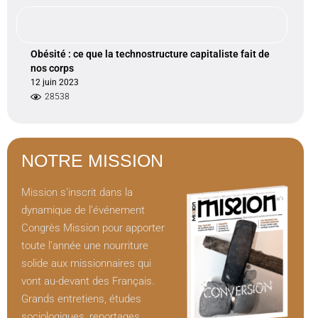
Obésité : ce que la technostructure capitaliste fait de
nos corps
12 juin 2023
28538
NOTRE MISSION
Mission s’inscrit dans la
dynamique de l’événement
Congrès Mission pour apporter
toute l’année une nourriture
solide aux missionnaires qui
vont au-devant des Français.
Grands entretiens, études
sociologiques, reportages,