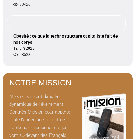
30426
Obésité : ce que la technostructure capitaliste fait de
nos corps
12 juin 2023
28538
NOTRE MISSION
Mission s’inscrit dans la
dynamique de l’événement
Congrès Mission pour apporter
toute l’année une nourriture
solide aux missionnaires qui
vont au-devant des Français.