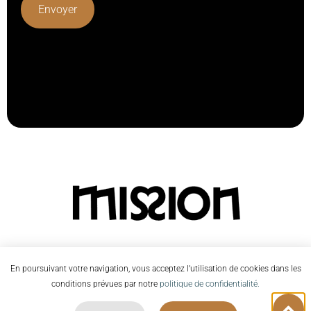
Lorem ipsum dolor sit amet, consectetur adipiscing elit.
Ut elit tellus, luctus nec ullamcorper mattis, pulvinar
dapibus leo.
En poursuivant votre navigation, vous acceptez l’utilisation de cookies dans les
conditions prévues par notre
politique de confidentialité.
©2026 Mission |
Contactez-nous
|
Mentions Légales
|
Réalisé par
Studio Zède