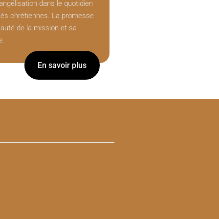
évangélisation dans le quotidien
s chrétiennes. La promesse
auté de la mission et sa
e.
En savoir plus