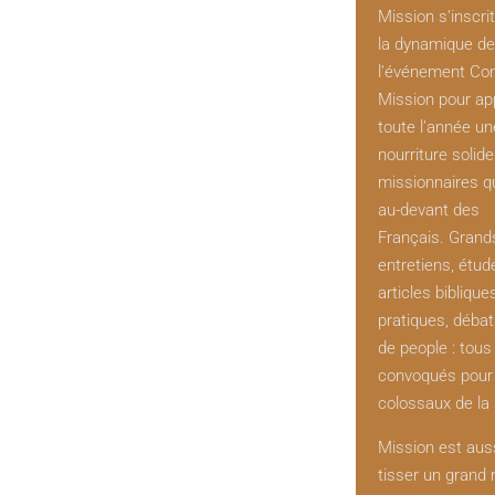
Mission s’inscri
la dynamique de
l’événement Co
Mission pour ap
toute l’année un
nourriture solid
missionnaires q
au-devant des
Français. Grand
entretiens, étud
articles biblique
pratiques, débat
de people : tous
convoqués pour 
colossaux de la 
Mission est aus
tisser un grand