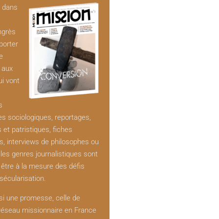
t dans
ngrès
porter
e
e aux
ui vont
s
es sociologiques, reportages,
s et patristiques, fiches
s, interviews de philosophes ou
 les genres journalistiques sont
être à la mesure des défis
sécularisation.
si une promesse, celle de
 réseau missionnaire en France