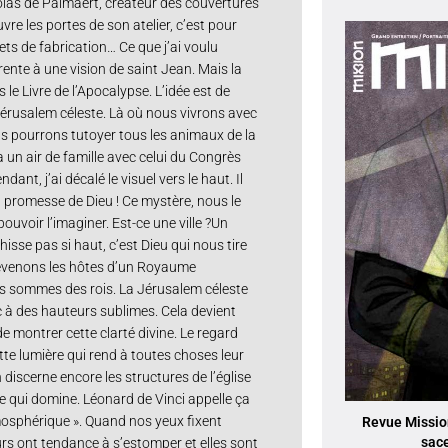
olas de Palmaert, créateur des couvertures
vre les portes de son atelier, c’est pour
ets de fabrication… Ce que j’ai voulu
ente à une vision de saint Jean. Mais la
 le Livre de l’Apocalypse. L’idée est de
 Jérusalem céleste. Là où nous vivrons avec
us pourrons tutoyer tous les animaux de la
a un air de famille avec celui du Congrès
ant, j’ai décalé le visuel vers le haut. Il
a promesse de Dieu ! Ce mystère, nous le
uvoir l’imaginer. Est-ce une ville ?Un
isse pas si haut, c’est Dieu qui nous tire
devenons les hôtes d’un Royaume
us sommes des rois. La Jérusalem céleste
à des hauteurs sublimes. Cela devient
de montrer cette clarté divine. Le regard
ette lumière qui rend à toutes choses leur
 discerne encore les structures de l’église
re qui domine. Léonard de Vinci appelle ça
mosphérique ». Quand nos yeux fixent
Revue Mission
sac
eurs ont tendance à s’estomper et elles sont