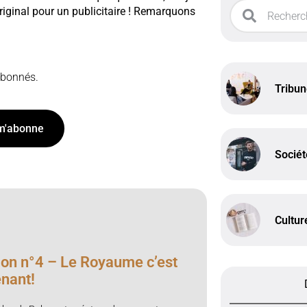
riginal pour un publicitaire ! Remarquons
 abonnés.
Tribu
m'abonne
Sociét
Cultur
on n°4 – Le Royaume c’est
enant!