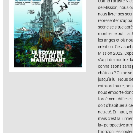
Quand l’artiste Nic
de Mission, nous ou
nous livrer ses secr
représenter s’appar
scène se situe après
montrer le but : la
les anges et où no
création. Ce visuel 
Mission 2022. Cepend
s’agit de montrer l
connaissons sans po
château ? On ne se h
jusqu’à lui. Nous 
extraordinaire, no
nous emporte donc 
forcément difficile 
doit s’habituer à c
netteté. En haut, on
mais c’est la lumiè
la« perspective at
l’horizon, les coul