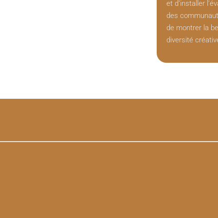
et d’installer l’
des communauté
de montrer la be
diversité créativ