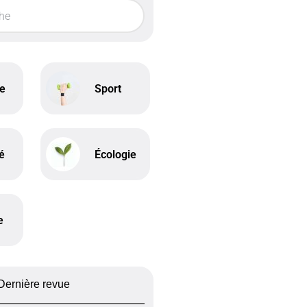
ne
Sport
é
Écologie
e
Dernière revue