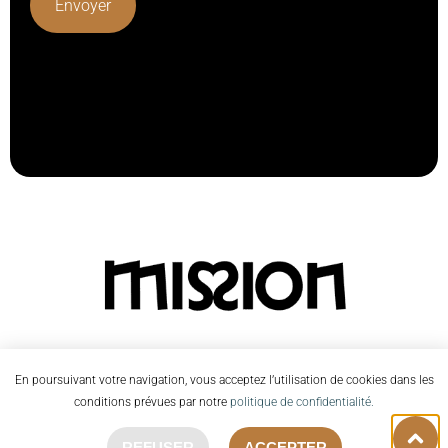
Lorem ipsum dolor sit amet, consectetur adipiscing elit.
Ut elit tellus, luctus nec ullamcorper mattis, pulvinar
dapibus leo.
En poursuivant votre navigation, vous acceptez l’utilisation de cookies dans les
conditions prévues par notre
politique de confidentialité.
©2026 Mission |
Contactez-nous
|
Mentions Légales
|
Réalisé par
Studio Zède
REFUSER
ACCEPTER